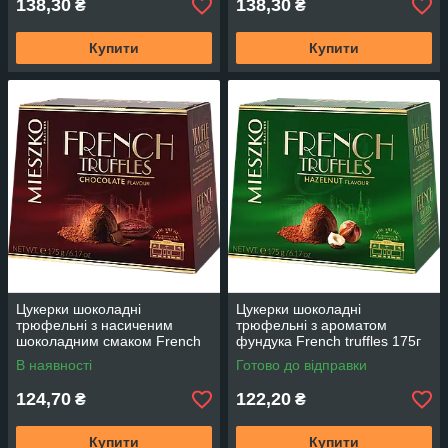
138,30
138,30
₴
₴
Купити
Купити
Цукерки шоколадні
Цукерки шоколадні
трюфельні з насиченим
трюфельні з ароматом
шоколадним смаком French
фундука French truffles 175г
truffles 175г TM Mieszko
TM Mieszko Мєшко Польща
В наявності
Готово до відправки
Мєшко Польща
124,70
122,20
₴
₴
Купити
Купити