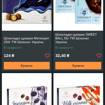
Шоколадні цукерки SWEET
Шоколадні цукерки Метеорит
BALL 55г TM Шоконат
250г TM Шоконат Україна
Україна
В наявності
В наявності
124
32,40
₴
₴
Купити
Купити