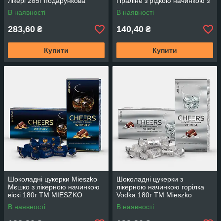
лікері 285г подарункова
Праліне з рідкою начинкою з
упаковка
лікеру Brandy MIESZKO 180 г
В наявності
В наявності
283,60
140,40
₴
₴
Купити
Купити
Шоколадні цукерки Mieszko
Шоколадні цукерки з
Мєшко з лікерною начинкою
лікерною начинкою горілка
віскі 180г TM MIESZKO
Vodka 180г ТМ Mieszko
Польща
В наявності
В наявності