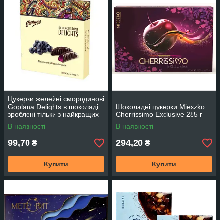
Цукерки желейні смородинові
Goplana Delights в шоколаді
Шоколадні цукерки Mieszko
зроблені тільки з найкращих
Cherrissimo Exclusive 285 г
інгредієнтів 190г TM Goplana
В наявності
В наявності
Польща
99,70
294,20
₴
₴
Купити
Купити