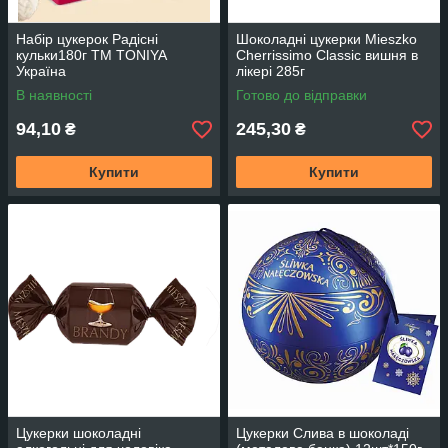
Набір цукерок Радісні
Шоколадні цукерки Mieszko
кульки180г TM TONIYA
Cherrissimo Classic вишня в
Україна
лікері 285г
В наявності
Готово до відправки
94,10
245,30
₴
₴
Купити
Купити
Цукерки шоколадні
Цукерки Слива в шоколаді