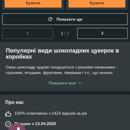
Купити
Купити
Показати ще
1
/ 2
Популярні види шоколадних цукерок в
коробках
Смак шоколаду чудово поєднується з різними начинками -
горіхами, ягодами, фруктами, лікерами і т.п., що значно
розширює асортимент виробів. Шоколадне асорті, праліне,
Показати все
трюфелі або
драже купити оптом
ви можете в нашому
інтернет-магазині.
Про нас
100% позитивних з 1423 відгуків за рік
Працює з 13.04.2020