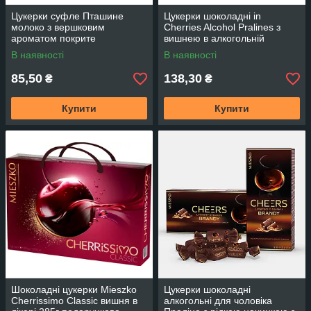
Цукерки суфле Пташине
Цукерки шоколадні in
молоко з вершковим
Cherries Alcohol Pralines з
ароматом покрите
вишнею в алкогольній
кондитерською молочною гла
начинці 142г TM Mieszko
В наявності
В наявності
зур'ю 300г ТМ TONIYA
Польща
85,50
138,30
₴
₴
Купити
Купити
Шоколадні цукерки Mieszko
Цукерки шоколадні
Cherrissimo Classic вишня в
алкогольні для чоловіка