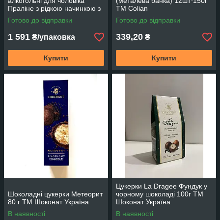
алкогольні для чоловіка
(металева банка) 12шт*150г
Праліне з рідкою начинкою з
TM Colian
лікеру Brandy 2.5 кг MIESZKO
Готово до відправки
Готово до відправки
1 591
339,20
₴/упаковка
₴
Купити
Купити
Цукерки La Dragee Фундук у
Шоколадні цукерки Метеорит
чорному шоколаді 100г TM
80 г TM Шоконат Україна
Шоконат Україна
В наявності
В наявності