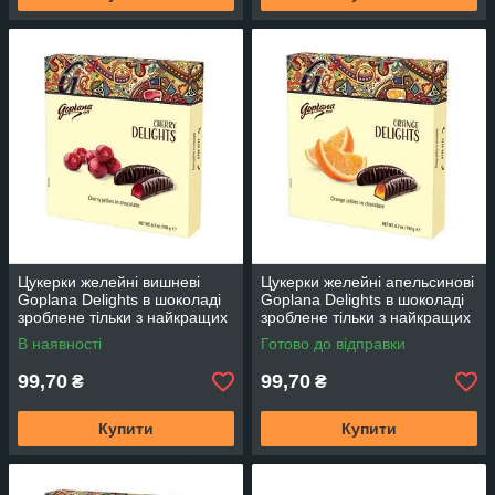
Цукерки желейні вишневі
Цукерки желейні апельсинові
Goplana Delights в шоколаді
Goplana Delights в шоколаді
зроблене тільки з найкращих
зроблене тільки з найкращих
інгредієнтів 190г TM Goplana
інгредієнтів 190г TM Goplana
В наявності
Готово до відправки
Польща
Польща
99,70
99,70
₴
₴
Купити
Купити