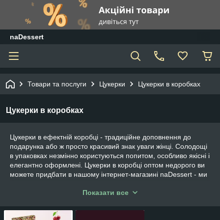
naDessert
Товари та послуги
Цукерки
Цукерки в коробках
Цукерки в коробках
Цукерки в ефектній коробці - традиційне доповнення до
подарунка або ж просто красивий знак уваги жінці. Солодощі
в упаковках незмінно користуються попитом, особливо якісні і
елегантно оформлені. Цукерки в коробці оптом недорого ви
можете придбати в нашому інтернет-магазині naDessert - ми
пропонуємо доступні ціни, широкий асортимент і відмінну
Показати все
якість. І, звичайно ж, ви можете купити ошатну коробку
цукерок в роздріб, щоб порадувати кохану дівчину або іншу
близьку жінку.