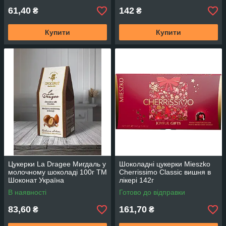
61,40
142
₴
₴
Купити
Купити
Цукерки La Dragee Мигдаль у
Шоколадні цукерки Mieszko
молочному шоколаді 100г TM
Cherrissimo Classic вишня в
Шоконат Україна
лікері 142г
В наявності
Готово до відправки
83,60
161,70
₴
₴