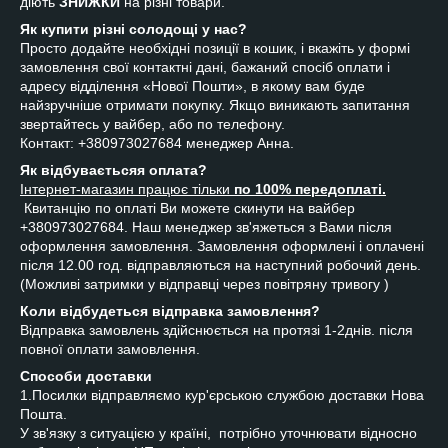
діють
ЗНИЖКИ
на різні товари.
Як купити різні солодощі у нас?
Просто додайте необхідні позиції в кошик, і вкажіть у формі
замовлення свої контактні дані, бажаний спосіб оплати і
адресу відділення «Нової Пошти», в якому вам буде
найзручніше отримати покупку. Якщо виникають запитання
звертайтесь у вайбер, або по телефону.
Контакт: +380973027684 менеджер Анна.
Як відбуваєтьсяя оплата?
Інтернет-магазин працює тільки
по 100% передоплаті.
Квитанцію по оплаті Ви можете скинути на вайбер
+380973027684. Наш менеджер зв'яжеться з Вами після
оформлення замовлення. Замовлення оформлені і оплачені
після 12.00 год. відправляються на наступний робочий день.
(Можливі затримки у відправці через повітряну тривогу )
Коли відбудеться відправка замовлення?
Відправка замовлень здійснюється на протязі 1-2днів. після
повної оплати замовлення.
Способи доставки
1.Посилки відправляємо кур'єрською службою доставки Нова
Пошта.
У зв'язку з ситуацією у країні, потрібно уточнювати відносно