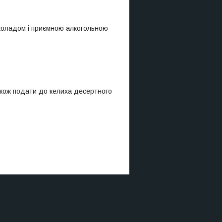
околадом і приємною алкогольною
також подати до келиха десертного