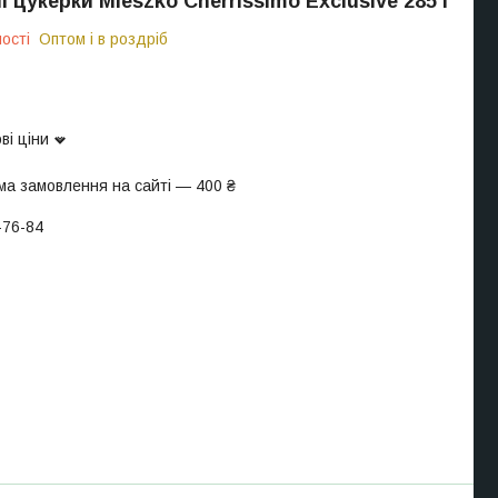
 цукерки Mieszko Cherrissimo Exclusive 285 г
ості
Оптом і в роздріб
ві ціни
ма замовлення на сайті — 400 ₴
-76-84