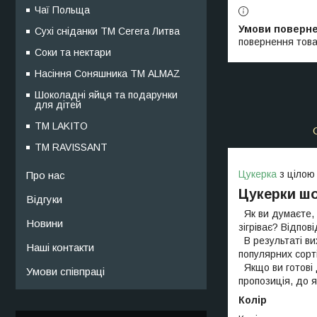
Чаї Польща
Сухі сніданки ТМ Cerera Литва
повернення това
Соки та нектари
Насіння Соняшника ТМ ALMAZ
Шоколадні яйця та подарунки
для дітей
ТМ LAKITO
ТМ RAVISSANT
Цукерка
з цілою
Про нас
Цукерки шо
Відгуки
Як ви думаєте, 
Новини
зігріває? Відпов
В результаті ви
Наші контакти
популярних сорт
Якщо ви готові 
Умови співпраці
пропозиція, до я
Колір