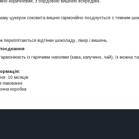
емно-коричневий, з бордовою вишнею всередині.
маку цукерок соковита вишня гармонійно поєднується з темним ш
к переплітаються відтінки шоколаду, лікер і вишень.
 поєднання
гармоніюють із гарячими напоями (кава, капучино, чай), їх можна 
формація:
ня: 10 місяців
 в пакованні
онна коробка