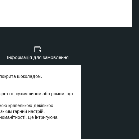
Інформація для замовлення
 покрита шоколадом.
аретто, сухим вином або ромом, що
зною крапелькою декількох
зьким гарний настрій.
номанітності. Це інтригуюча