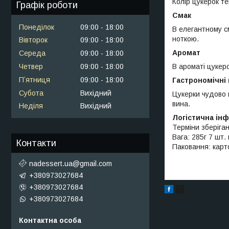
Колір цукерок т
Графік роботи
Смак
Понеділок
09:00
18:00
В елегантному с
ноткою.
Вівторок
09:00
18:00
Аромат
Середа
09:00
18:00
В ароматі цукеро
Четвер
09:00
18:00
Пʼятниця
09:00
18:00
Гастрономічні
Субота
Вихідний
Цукерки чудово 
вина.
Неділя
Вихідний
Логістична ін
Терміни зберіган
Вага: 285г 7 шт.
Контакти
Паковання: карт
nadessert.ua@gmail.com
+380973027684
+380973027684
+380973027684