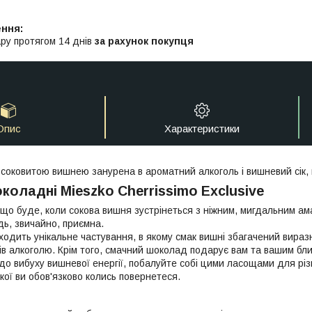
ру протягом 14 днів
за рахунок покупця
Опис
Характеристики
 соковитою вишнею занурена в ароматний алкоголь і вишневий сік,
коладні Mieszko Cherrissimo Exclusive
що буде, коли сокова вишня зустрінеться з ніжним, мигдальним ам
ідь, звичайно, приємна.
ходить унікальне частування, в якому смак вишні збагачений вира
ів алкоголю. Крім того, смачний шоколад подарує вам та вашим бли
до вибуху вишневої енергії, побалуйте собі цими ласощами для різ
кої ви обов'язково колись повернетеся.