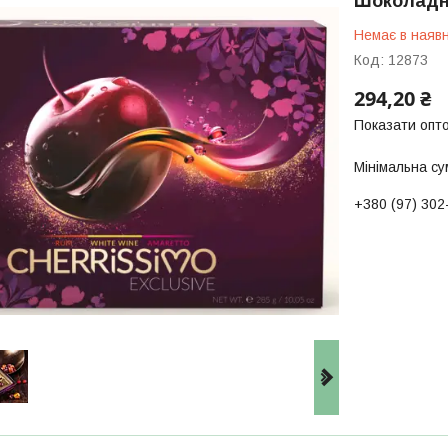
Шоколадні
Немає в наявн
Код:
12873
294,20 ₴
Показати опто
Мінімальна су
+380 (97) 302