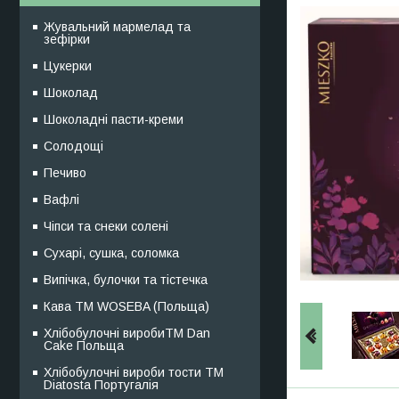
Жувальний мармелад та
зефірки
Цукерки
Шоколад
Шоколадні пасти-креми
Солодощі
Печиво
Вафлі
Чіпси та снеки солені
Сухарі, сушка, соломка
Випічка, булочки та тістечка
Кава TM WOSEBA (Польща)
Хлібобулочні виробиTM Dan
Cake Польща
Хлібобулочні вироби тости ТМ
Diatosta Португалія