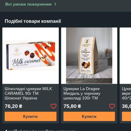
Всі умови повернення
Подібні товари компанії
Шоколадні цукерки MILK
Цукерки La Dragee
Цуке
CARAMEL 90г TM
Мигдаль у чорному
вкри
Шоконат Україна
шоколаді 100г TM
40г*
Шоконат Україна
Укра
76,20
75,80
36,
₴
₴
Купити
Купити