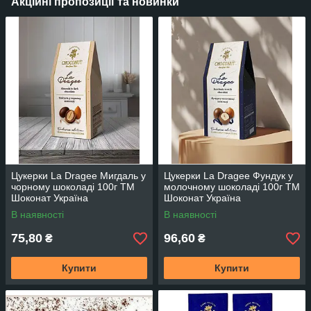
Акційні пропозиції та новинки
Цукерки La Dragee Мигдаль у
Цукерки La Dragee Фундук у
чорному шоколаді 100г TM
молочному шоколаді 100г TM
Шоконат Україна
Шоконат Україна
В наявності
В наявності
75,80
96,60
₴
₴
Купити
Купити