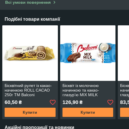
Всі умови повернення
Подібні товари компанії
Бісквітний рулет із какао-
Бісквіт із молочною
Біск
начинкою ROLL CACAO
начинкою та какао-
начи
250г ТМ Balconi
глазур’ю MIX MILK
глаз
350г*15шт ТМ Balconi
CACA
60,50
126,90
83,
₴
₴
Купити
Купити
Акційні пропозиції та новинки