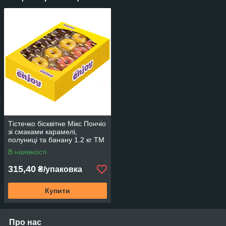
Тістечко бісквітне Мікс Пончіо
зі смаками карамелі,
полуниці та банану 1.2 кг ТМ
Really ENJOY
В наявності
315,40
₴/упаковка
Купити
Про нас