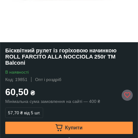
Бісквітний рулет із горіховою начинкою
ROLL FARCITO ALLA NOCCIOLA 250г ТМ
Balconi
В наявності
Код: 19851
Опт і роздріб
60,50
₴
Мінімальна сума замовлення на сайті — 400 ₴
57,70 ₴
від 5 шт.
Купити