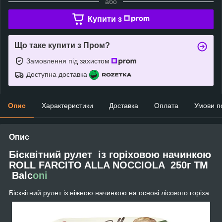
або
Купити з
Що таке купити з Пром?
Замовлення під захистом
Доступна доставка
Опис
Характеристики
Доставка
Оплата
Умови п
Опис
Бісквітний рулет із горіховою начинкою
ROLL FARCITO ALLA NOCCIOLA 250г ТМ
Balc
oni
Бісквітний рулет із ніжною начинкою на основі лісового горіха