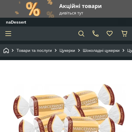
naDessert
Товари та послуги
Цукерки
Шоколадні цукерки
Цу