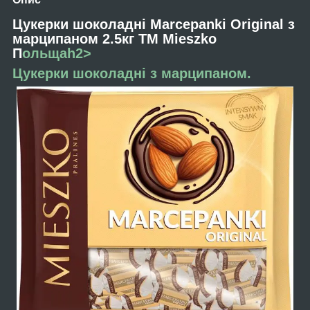
Цукерки шоколадні Marcepanki Original з
марципаном 2.5кг TM Mieszko
П
ольщаh2>
Цукерки шоколадні з марципаном.