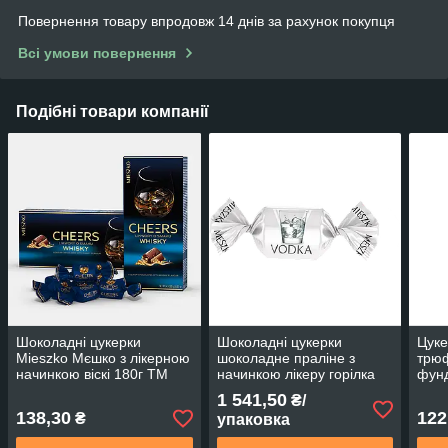
Повернення товару впродовж 14 днів за рахунок покупця
Всі умови повернення
Подібні товари компанії
Шоколадні цукерки
Шоколадні цукерки
Цуке
Mieszko Мєшко з лікерною
шоколадне праліне з
трюф
начинкою віскі 180г TM
начинкою лікеру горілка
фунд
MIESZKO Польща
Vodka 2,5кг TM Mieszko
175г
1 541,50
₴/
Пол
138,30
122
₴
упаковка