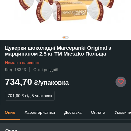
Цукерки шоколадні Marcepanki Original з
марципаном 2.5 кг TM Mieszko Польща
Немає в наявності
Код: 18323
Опт і роздріб
734,70
₴/упаковка
701,60 ₴
від 5 упаковок
Опис
Характеристики
Доставка
Оплата
Умови п
Опис