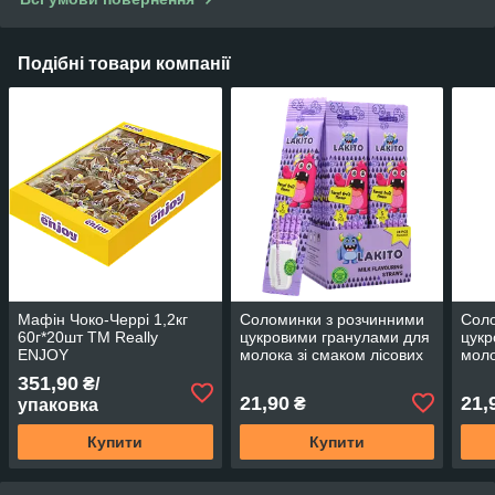
Подібні товари компанії
Мафін Чоко-Черрі 1,2кг
Соломинки з розчинними
Соло
60г*20шт ТМ Really
цукровими гранулами для
цукр
ENJOY
молока зі смаком лісових
моло
фруктів 30г*24 шт ТМ
30г*
351,90
₴/
LAKITO Угорщина
Уго
21,90
21,
₴
упаковка
Купити
Купити