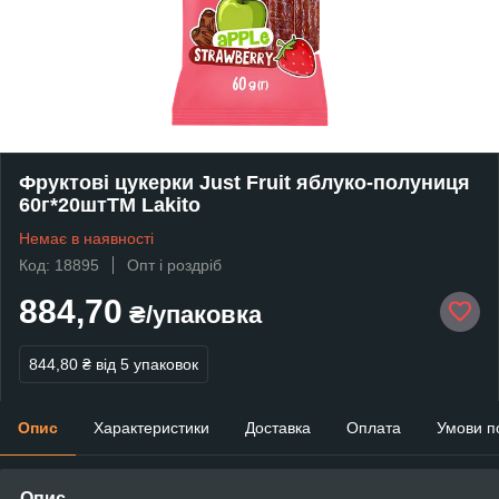
Фруктові цукерки Just Fruit яблуко-полуниця
60г*20штТМ Lakito
Немає в наявності
Код: 18895
Опт і роздріб
884,70
₴/упаковка
844,80 ₴
від 5 упаковок
Опис
Характеристики
Доставка
Оплата
Умови п
Опис