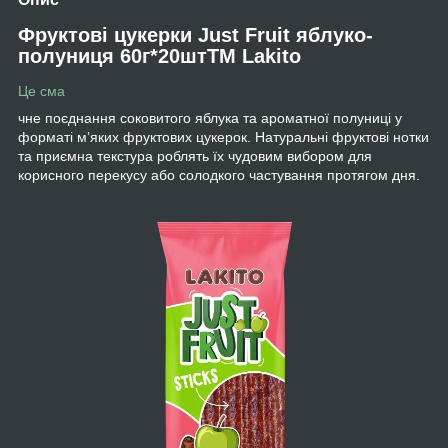
Фруктові цукерки Just Fruit яблуко-
полуниця 60г*20штТМ Lakito
Це сма
чне поєднання соковитого яблука та ароматної полуниці у
форматі м’яких фруктових цукерок. Натуральні фруктові нотки
та приємна текстура роблять їх чудовим вибором для
корисного перекусу або солодкого частування протягом дня.