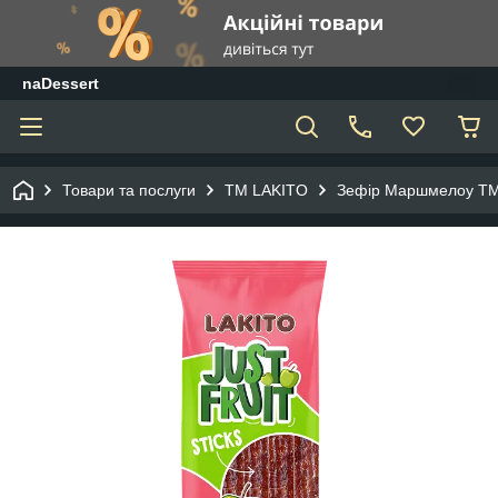
naDessert
Товари та послуги
ТМ LAKITO
Зефір Маршмелоу Т