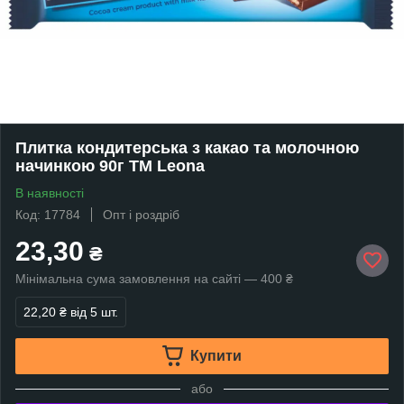
Плитка кондитерська з какао та молочною
начинкою 90г ТМ Leona
В наявності
Код: 17784
Опт і роздріб
23,30
₴
Мінімальна сума замовлення на сайті — 400 ₴
22,20 ₴
від 5 шт.
Купити
або