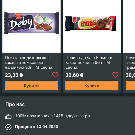
Плитка кондитерська з
Печиво до чаю Кільця в
Печи
какао та кокосовою
какао-покритті 90 г ТМ
з ко
начинкою 90г ТМ Leona
Leona
гра
23,30
30,60
30,
₴
₴
Купити
Купити
Про нас
100% позитивних з 1415 відгуків за рік
Працює з 13.04.2020