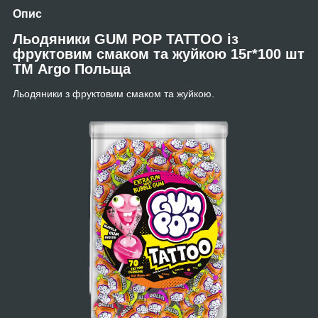
Опис
Льодяники GUM POP TATTOO із
фруктовим смаком та жуйкою 15г*100 шт
ТМ Argo Польща
Льодяники з фруктовим смаком та жуйкою.