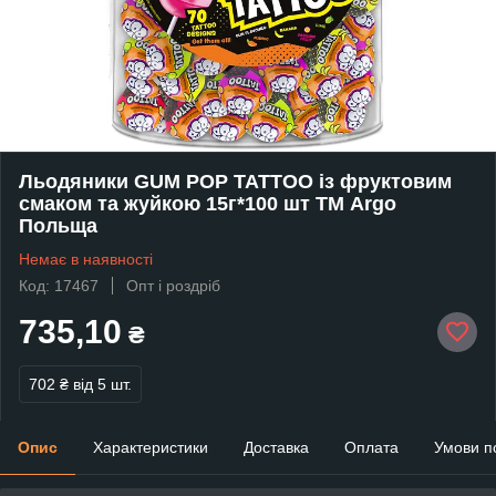
Льодяники GUM POP TATTOO із фруктовим
смаком та жуйкою 15г*100 шт ТМ Argo
Польща
Немає в наявності
Код: 17467
Опт і роздріб
735,10
₴
702 ₴
від 5 шт.
Опис
Характеристики
Доставка
Оплата
Умови п