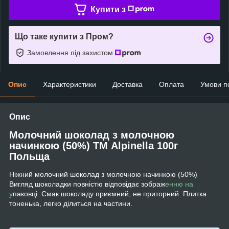
Купити з
Що таке купити з Пром?
Замовлення під захистом
Опис
Характеристики
Доставка
Оплата
Умови п
Опис
Молочний шоколад з молочною
начинкою (50%) ТМ Alpinella 100г
Польща
Ніжний молочний шоколад з молочною начинкою (50%)
Вигляд шоколадки повністю відповідає зображ
енню на
у
паковці. Смак шоколаду приємний, не приторний. Плитка
тоненька, легко ділиться на частини.