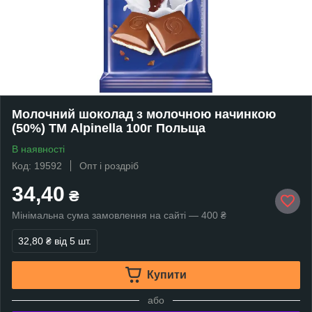
Молочний шоколад з молочною начинкою
(50%) ТМ Alpinella 100г Польща
В наявності
Код: 19592
Опт і роздріб
34,40
₴
Мінімальна сума замовлення на сайті — 400 ₴
32,80 ₴
від 5 шт.
Купити
або