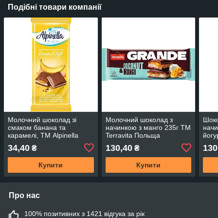
Подібні товари компанії
Молочний шоколад зі
Молочний шоколад з
Шоко
смаком банана та
начинкою з манго 235г ТМ
начи
карамелі, ТМ Alpinella
Terravita Польща
йогу
100г Польща
Terr
34,40
130,40
130
₴
₴
Купити
Купити
Про нас
100% позитивних з 1421 відгука за рік