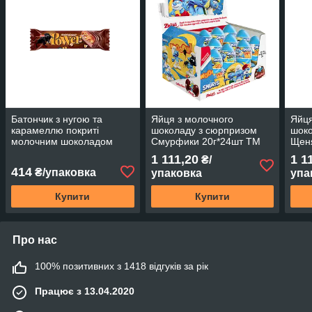
Батончик з нугою та
Яйця з молочного
Яйця
карамеллю покриті
шоколаду з сюрпризом
шоко
молочним шоколадом
Смурфики 20г*24шт ТМ
Щен
50г*24шт ТМ Elvan
Zaini Італія
20г*
1 111,20
1 1
₴/
414
₴/упаковка
упаковка
упа
Купити
Купити
Про нас
100% позитивних з 1418 відгуків за рік
Працює з 13.04.2020