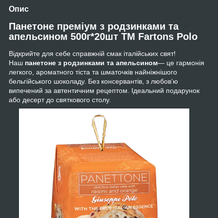
Опис
Панетоне преміум з родзинками та
апельсином 500г*20шт ТМ Fartons Polo
Відкрийте для себе справжній смак італійських свят!
Наш
панетоне з родзинками та апельсином
— це гармонія
легкого, ароматного тіста та шматочків найніжнішого
бельгійського шоколаду. Без консервантів, з любов’ю
випечений за автентичним рецептом. Ідеальний подарунок
або десерт до святкового столу.