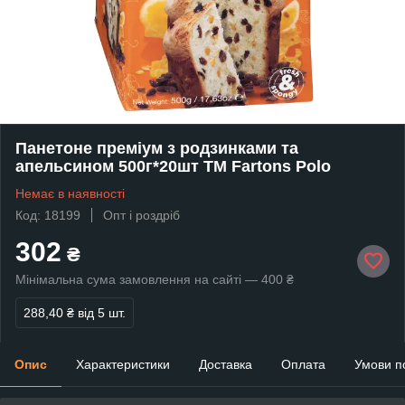
Панетоне преміум з родзинками та
апельсином 500г*20шт ТМ Fartons Polo
Немає в наявності
Код: 18199
Опт і роздріб
302
₴
Мінімальна сума замовлення на сайті — 400 ₴
288,40 ₴
від 5 шт.
Опис
Характеристики
Доставка
Оплата
Умови п