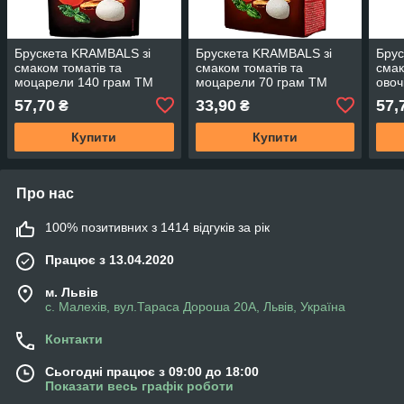
Брускета KRAMBALS зі
Брускета KRAMBALS зі
Бру
смаком томатів та
смаком томатів та
сма
моцарели 140 грам ТМ
моцарели 70 грам ТМ
овоч
KRAMBALS
KRAMBALS
KRA
57,70
33,90
57,
₴
₴
Купити
Купити
Про нас
100% позитивних з 1414 відгуків за рік
Працює з 13.04.2020
м. Львів
с. Малехів, вул.Тараса Дороша 20А, Львів, Україна
Контакти
Сьогодні працює з 09:00 до 18:00
Показати весь графік роботи