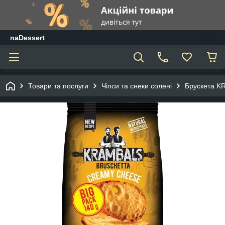
naDessert
Товари та послуги
Чіпси та снеки солені
Брускета K