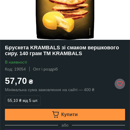
Брускета KRAMBALS зі смаком вершкового
сиру. 140 грам ТМ KRAMBALS
В наявності
Код: 19054
Опт і роздріб
57,70
₴
Мінімальна сума замовлення на сайті — 400 ₴
55,10 ₴
від 5 шт.
Купити
або