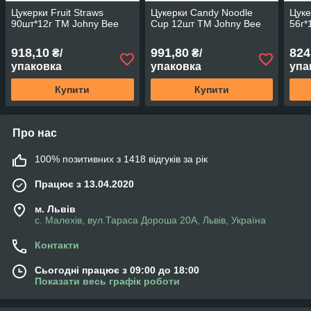
Цукерки Fruit Straws
Цукерки Candy Noodle
Цуке
90шт*12г TM Johny Bee
Cup 12шт TM Johny Bee
56г*
918,10
991,80
824
₴/
₴/
упаковка
упаковка
упа
Купити
Купити
Про нас
100% позитивних з 1418 відгуків за рік
Працює з 13.04.2020
м. Львів
с. Малехів, вул.Тараса Дороша 20А, Львів, Україна
Контакти
Сьогодні працює з 09:00 до 18:00
Показати весь графік роботи