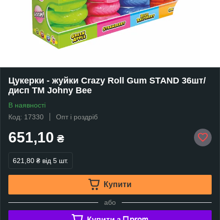
Цукерки - жуйки Crazy Roll Gum STAND 36шт/
дисп TM Johny Bee
В наявності
Код: 17330
Опт і роздріб
651,10
₴
621,80 ₴
від 5 шт.
Купити
або
Купити з