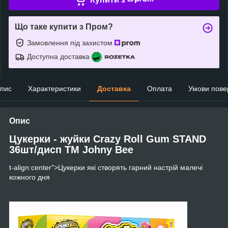
Що таке купити з Пром?
Замовлення під захистом
Доступна доставка
пис
Характеристики
Доставка
Оплата
Умови пове
Опис
Цукерки - жуйки Crazy Roll Gum STAND
36шт/дисп TM Johny Bee
t-align:center">Цукерки які створять гарний настрій малечі
кожного дня