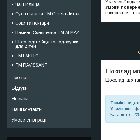
У компанії підкл
Чаї Польща
повернення това
Сухі сніданки ТМ Cerera Литва
Соки та нектари
Насіння Соняшника ТМ ALMAZ
Шоколадні яйця та подарунки
для дітей
ТМ LAKITO
ТМ RAVISSANT
Шоколад мо
Про нас
Шоколад, що тан
Відгуки
Новини
Термін придатн
Упакування: ф
Наші контакти
Вага нетто: 225
Умови співпраці