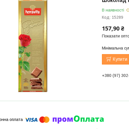
Шоколад м
В наявності
О
Код:
15289
157,90 ₴
Показати опто
Мінімальна су
Купити
+380 (97) 302