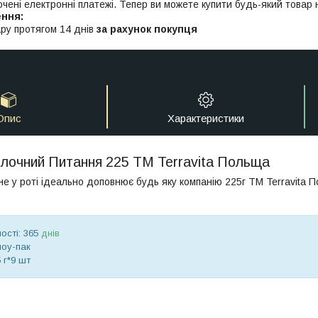
ючені електронні платежі. Тепер ви можете купити будь-який товар
ру протягом 14 днів
за рахунок покупця
Опис
Характеристики
лочний Питання 225 TM Terravita Польща
е у роті ідеально доповнює будь яку компанію 225г ТМ Terravita 
ості: 365
днів
лоу-пак
 г*9 шт