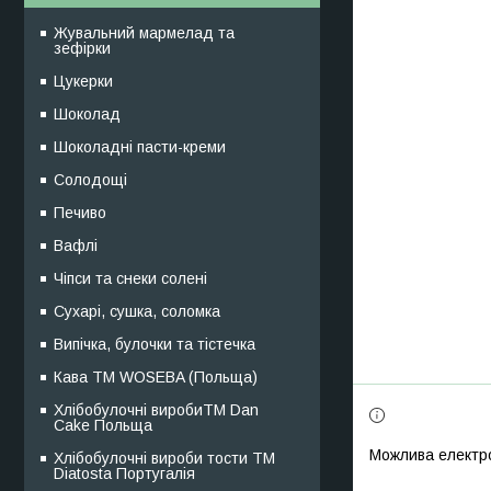
Жувальний мармелад та
зефірки
Цукерки
Шоколад
Шоколадні пасти-креми
Солодощі
Печиво
Вафлі
Чіпси та снеки солені
Сухарі, сушка, соломка
Випічка, булочки та тістечка
Кава TM WOSEBA (Польща)
Хлібобулочні виробиTM Dan
Cake Польща
Хлібобулочні вироби тости ТМ
Diatosta Португалія