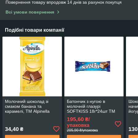
Повернення товару впродовж 14 днів за рахунок покупця
Всі умови повернення
Подібні товари компанії
Молочний шоколад зі
Батончик з нугою в
Шоко
смаком банана та
молочній глазурі
начи
карамелі, ТМ Alpinella
SOFTKISS 18г*24шт ТМ
йогу
100г Польща
Elvan
Terr
195,60
₴/
упаковка
34,40
130
₴
205,90 ₴/упаковка