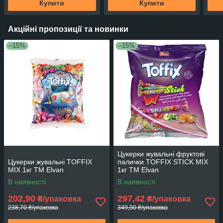
Купити
Купити
Акційні пропозиції та новинки
–15%
–15%
Цукерки жувальні фруктові
Цукерки жувальні TOFFIX
палички TOFFIX STICK MIX
MIX 1кг ТМ Elvan
1кг ТМ Elvan
В наявності
В наявності
202,90
297,42
₴/упаковка
₴/упаковка
238,70 ₴/упаковка
349,90 ₴/упаковка