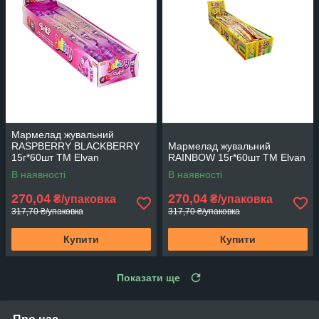
Мармелад жувальний
RASPBERRY BLACKBERRY
Мармелад жувальний
15г*60шт ТМ Elvan
RAINBOW 15г*60шт ТМ Elvan
В наявності
В наявності
270,04
270,04
₴/упаковка
₴/упаковка
317,70 ₴/упаковка
317,70 ₴/упаковка
Купити
Купити
Показати ще