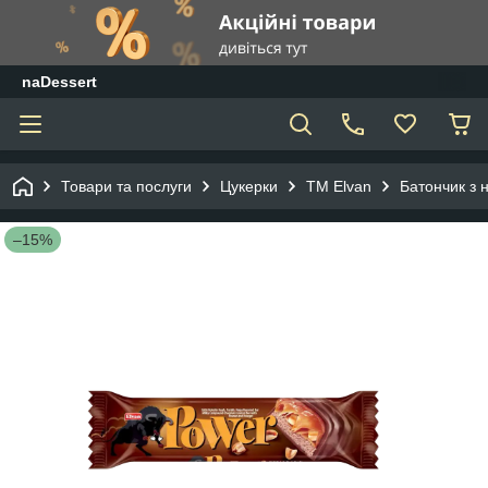
naDessert
Товари та послуги
Цукерки
TM Elvan
Батончик з 
–15%