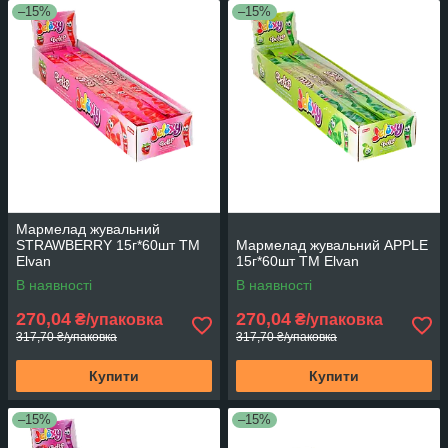
–15%
–15%
Мармелад жувальний
STRAWBERRY 15г*60шт ТМ
Мармелад жувальний APPLE
Elvan
15г*60шт ТМ Elvan
В наявності
В наявності
270,04
270,04
₴/упаковка
₴/упаковка
317,70 ₴/упаковка
317,70 ₴/упаковка
Купити
Купити
–15%
–15%