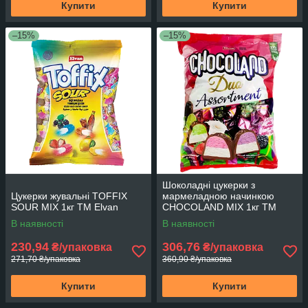
Купити
Купити
–15%
–15%
Шоколадні цукерки з
Цукерки жувальні TOFFIX
мармеладною начинкою
SOUR MIX 1кг ТМ Elvan
CHOCOLAND MIX 1кг ТМ
Elvan
В наявності
В наявності
230,94
306,76
₴/упаковка
₴/упаковка
271,70 ₴/упаковка
360,90 ₴/упаковка
Купити
Купити