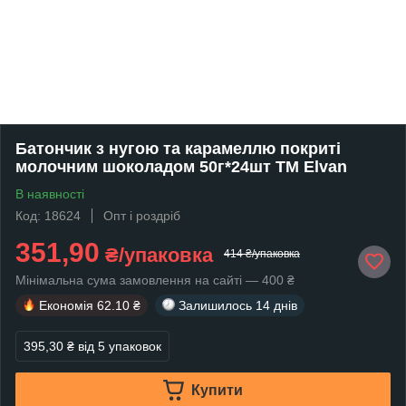
Батончик з нугою та карамеллю покриті
молочним шоколадом 50г*24шт ТМ Elvan
В наявності
Код: 18624
Опт і роздріб
351,90
₴/упаковка
414 ₴/упаковка
Мінімальна сума замовлення на сайті — 400 ₴
Економія
62.10 ₴
Залишилось
14 днів
395,30 ₴
від 5 упаковок
Купити