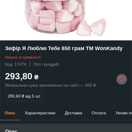
Зефір Я Люблю Тебе 650 грам ТМ WonKandy
Немає в наявності
Код: 17474
Опт і роздріб
293,80
₴
Мінімальна сума замовлення на сайті — 400 ₴
280,60 ₴
від 5 шт.
Опис
Характеристики
Доставка
Оплата
Умови п
Опис