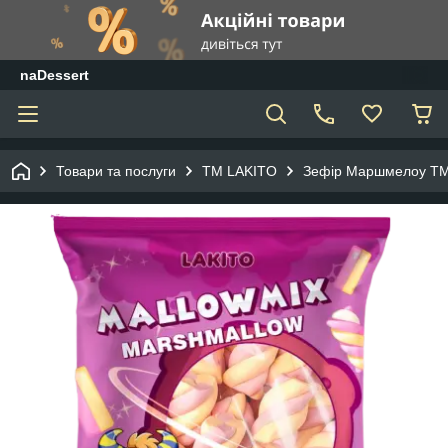
naDessert
Товари та послуги
ТМ LAKITO
Зефір Маршмелоу Т