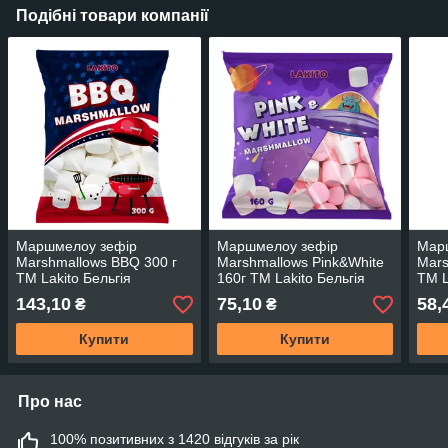
Подібні товари компанії
Маршмелоу зефір
Маршмелоу зефір
Мар
Marshmallows BBQ 300 г
Marshmallows Pink&White
Mars
TM Lakito Бельгія
160г TM Lakito Бельгія
TM L
143,10
75,10
58,
₴
₴
Купити
Купити
Про нас
100% позитивних з 1420 відгуків за рік