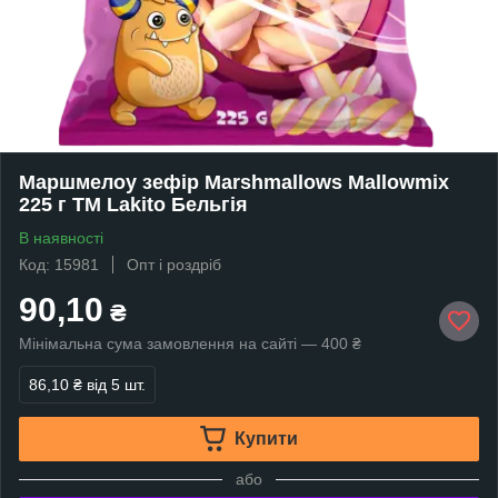
Маршмелоу зефір Marshmallows Mallowmix
225 г TM Lakito Бельгія
В наявності
Код: 15981
Опт і роздріб
90,10
₴
Мінімальна сума замовлення на сайті — 400 ₴
86,10 ₴
від 5 шт.
Купити
або