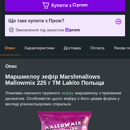
Купити з
Що таке купити з Пром?
Замовлення під захистом
Опис
Характеристики
Доставка
Оплата
Умови п
Опис
Маршмелоу зефір Marshmallows
Mallowmix 225 г TM Lakito Польща
Упаковка смачного пружного
зефіру
маршмелоу з приємним
ароматом. Особливістю цього зефіру є його цікава форма у
вигляді різнокольорових спіральок.