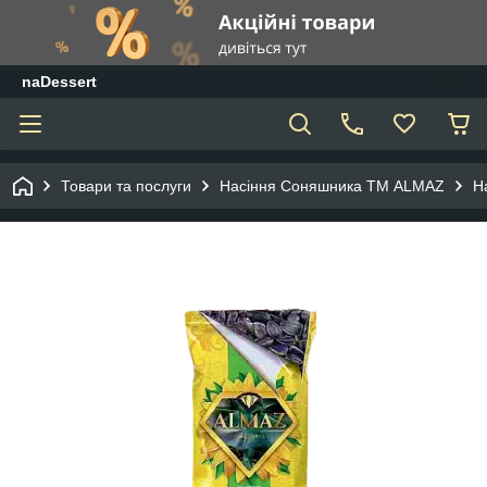
naDessert
Товари та послуги
Насіння Соняшника ТМ ALMAZ
Н