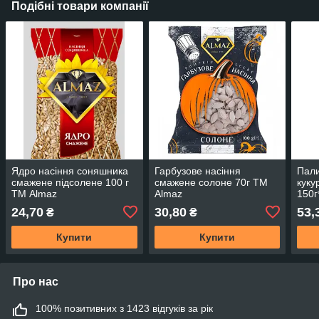
Подібні товари компанії
Ядро насіння соняшника
Гарбузове насіння
Пали
смажене підсолене 100 г
смажене солоне 70г ТМ
куку
ТМ Almaz
Almaz
150г
24,70
30,80
53,
₴
₴
Купити
Купити
Про нас
100% позитивних з 1423 відгуків за рік