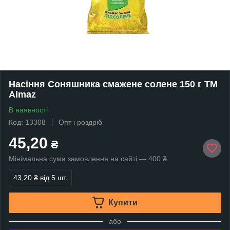
Насіння Соняшника смажене солене 150 г ТМ
Almaz
В наявності
Код: 13308
Опт і роздріб
45,20
₴
Мінімальна сума замовлення на сайті — 400 ₴
43,20 ₴
від 5 шт.
Купити
або