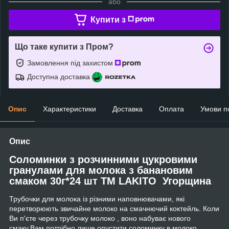
або
Купити з
Що таке купити з Пром?
Замовлення під захистом
Доступна доставка
Опис
Характеристики
Доставка
Оплата
Умови п
Опис
Соломинки з розчинними цукровими
гранулами для молока з банановим
смаком 30г*24 шт ТМ LAKITO Угорщина
Трубочки для молока із різними наповнювачами, які
перетворюють звичайне молоко на смачнючий коктейль. Коли
Ви п'єте через трубочку молоко , воно набуває нового
смаку.Вам потрібно лише опустити соломинку в молоко