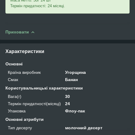
Маса нетто: 30г*24 шт
Термін придатності: 24 місяці.
Приховати
Характеристики
Основні
Країна виробник
Угорщина
Смак
Банан
Користувальницькі характеристики
Вага(г)
30
Термін придатності(місяці)
24
Упаковка
Флоу-пак
Основні атрибути
Тип десерту
молочний десерт