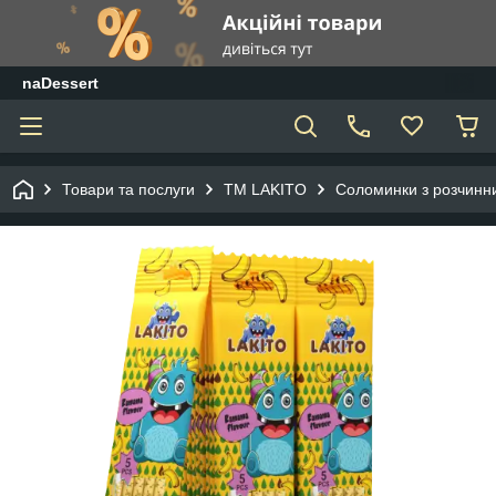
naDessert
Товари та послуги
ТМ LAKITO
Соломинки з розчинн