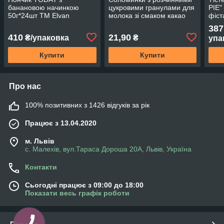
банановою начинкою
цукровими гранулами для
PIE"
50г*24шт ТМ Elvan
молока зі смаком какао
фіст
30г*24 шт ТМ LAKITO
Elva
387
Угорщина
410
21,90
₴/упаковка
₴
упа
Купити
Купити
Про нас
100% позитивних з 1426 відгуків за рік
Працює з 13.04.2020
м. Львів
с. Малехів, вул.Тараса Дороша 20А, Львів, Україна
Контакти
Сьогодні працює з 09:00 до 18:00
Показати весь графік роботи
Про нас