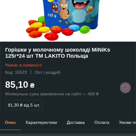
Горішки у молочному шоколаді MiNiKs
125г*24 шт ТМ LAKITO Польща
Немає в наявності
Код: 15523
Опт і роздріб
85,10
₴
Мінімальна сума замовлення на сайті — 400 ₴
81,30 ₴
від 5 шт.
Опис
Характеристики
Доставка
Оплата
Умови п