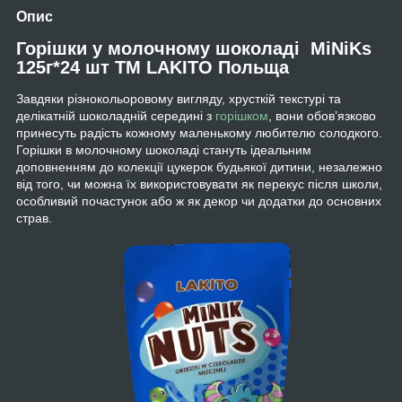
Опис
Горішки у молочному шоколаді MiNiKs
125г*24 шт ТМ LAKITO Польща
Завдяки різнокольоровому вигляду, хрусткій текстурі та
делікатній шоколадній середині з
горішком
, вони обов’язково
принесуть радість кожному маленькому любителю солодкого.
Горішки в молочному шоколаді стануть ідеальним
доповненням до колекції цукерок будьякої дитини, незалежно
від того, чи можна їх використовувати як перекус після школи,
особливий почастунок або ж як декор чи додатки до основних
страв.