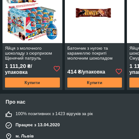
Яйця з молочного
Батончик з нугою та
Яйця
шоколаду з сюрпризом
карамеллю покриті
шоко
Щенячий патруль
молочним шоколадом
Сму
20г*24шт ТМ Zaini Італія
50г*24шт ТМ Elvan
Zaini
1 111,20
1 1
₴/
414
₴/упаковка
упаковка
упа
Купити
Купити
Про нас
100% позитивних з 1423 відгуків за рік
Працює з 13.04.2020
м. Львів