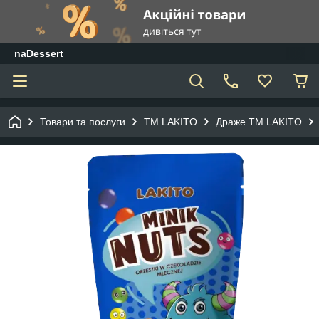
naDessert
Товари та послуги
ТМ LAKITO
Драже ТМ LAKITO