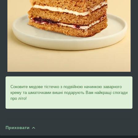
Соковите медове тістечко з подвійною начинкою заварного
крему та шматочками вишні подарують Вам найкращі спогади
про літо!
Приховати