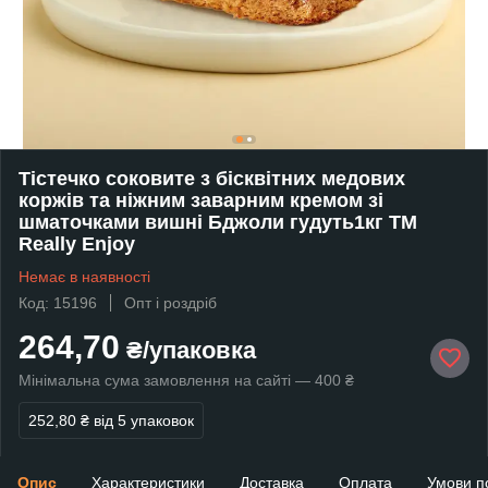
Тістечко соковите з бісквітних медових
коржів та ніжним заварним кремом зі
шматочками вишні Бджоли гудуть1кг TM
Really Enjoy
Немає в наявності
Код: 15196
Опт і роздріб
264,70
₴/упаковка
Мінімальна сума замовлення на сайті — 400 ₴
252,80 ₴
від 5 упаковок
Опис
Характеристики
Доставка
Оплата
Умови п