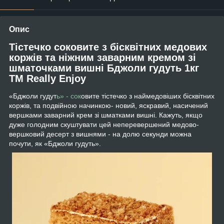
Опис
Тістечко соковите з бісквітних медових
коржів та ніжним заварним кремом зі
шматочками вишні Бджоли гудуть 1кг
TM Really Enjoy
«Бджоли гудут
ь» - сок
овите тістечко з наймедовіших бісквітних
коржів, та подвійною начинкою- новий, яскравий, насичений
вершками заварний крем зі шматками вишні. Кажуть, якщо
дуже голодним скуштувати цей неперевершений медово-
вершковий десерт з вишнями - на долю секунди можна
почути, як «Бджоли гудуть».