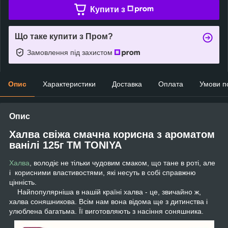
Купити з
Що таке купити з Пром?
Замовлення під захистом
Опис
Характеристики
Доставка
Оплата
Умови п
Опис
Халва свіжа смачна корисна з ароматом
ванілі 125г ТМ TONIYA
Халва
, володіє не тільки чудовим смаком, що тане в роті, але
і корисними властивостями, які несуть в собі справжню
цінність.
Найпопулярніша в нашій країні халва - це, звичайно ж,
халва соняшникова. Всім нам вона відома ще з дитинства і
улюблена багатьма. Її виготовляють з насіння соняшника.