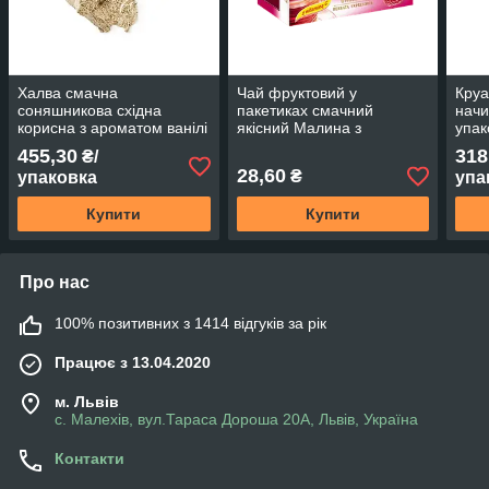
Халва смачна
Чай фруктовий у
Круа
соняшникова східна
пакетиках смачний
начи
корисна з ароматом ванілі
якісний Mалина з
упак
масляниста 3,75кг
ароматом малини TM
(10 
455,30
318
₴/
(15шт*250г ) ТМ TONIYA
Celmar 20 шт*1,7г
28,60
₴
упаковка
упа
Купити
Купити
Про нас
100% позитивних з 1414 відгуків за рік
Працює з 13.04.2020
м. Львів
с. Малехів, вул.Тараса Дороша 20А, Львів, Україна
Контакти