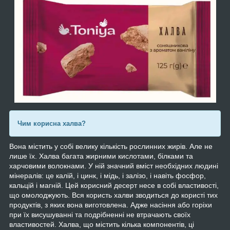
Чим корисна халва?
Вона містить у собі велику кількість рослинних жирів. Але не
лише їх. Халва багата жирними кислотами, білками та
харчовими волокнами. У ній значний вміст необхідних людині
мінералів: це калій, і цинк, і мідь, і залізо, і навіть фосфор,
кальцій і магній. Цей корисний десерт несе в собі властивості,
що омолоджують. Вся користь халви зводиться до користі тих
продуктів, з яких вона виготовлена. Адже насіння або горіхи
при їх висушуванні та подрібненні не втрачають своїх
властивостей. Халва, що містить кілька компонентів, ці