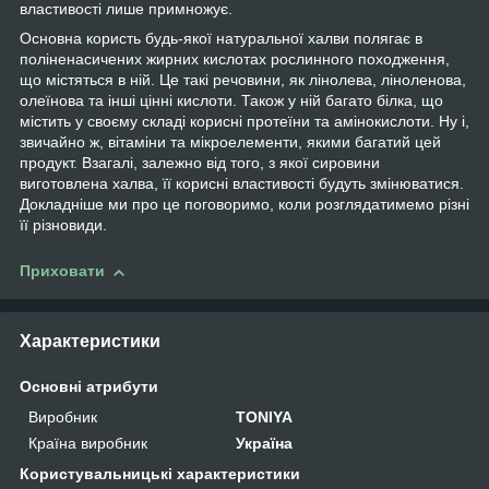
властивості лише примножує.
Основна користь будь-якої натуральної халви полягає в
поліненасичених жирних кислотах рослинного походження,
що містяться в ній. Це такі речовини, як лінолева, ліноленова,
олеїнова та інші цінні кислоти. Також у ній багато білка, що
містить у своєму складі корисні протеїни та амінокислоти. Ну і,
звичайно ж, вітаміни та мікроелементи, якими багатий цей
продукт. Взагалі, залежно від того, з якої сировини
виготовлена халва, її корисні властивості будуть змінюватися.
Докладніше ми про це поговоримо, коли розглядатимемо різні
її різновиди.
Приховати
Характеристики
Основні атрибути
Виробник
TONIYA
Країна виробник
Україна
Користувальницькі характеристики