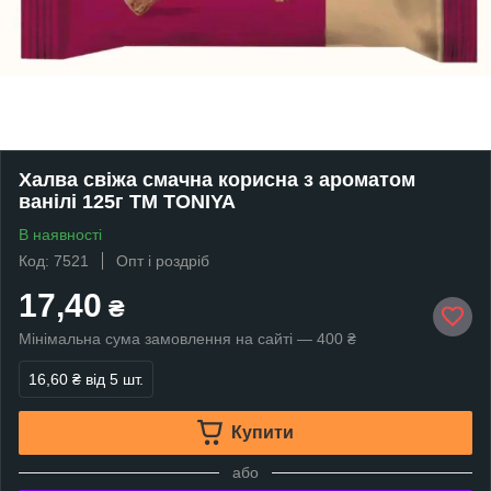
Халва свіжа смачна корисна з ароматом
ванілі 125г ТМ TONIYA
В наявності
Код: 7521
Опт і роздріб
17,40
₴
Мінімальна сума замовлення на сайті — 400 ₴
16,60 ₴
від 5 шт.
Купити
або