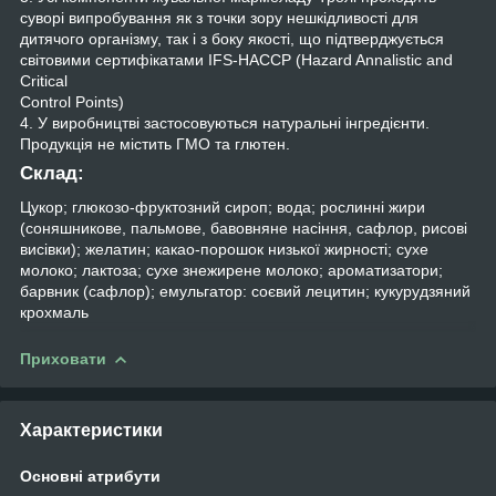
суворі випробування як з точки зору нешкідливості для
дитячого організму, так і з боку якості, що підтверджується
світовими сертифікатами IFS-HACCP (Hazard Annalistic and
Critical
Control Points)
4. У виробництві застосовуються натуральні інгредієнти.
Продукція не містить ГМО та глютен.
Склад:
Цукор; глюкозо-фруктозний сироп; вода; рослинні жири
(соняшникове, пальмове, бавовняне насіння, сафлор, рисові
висівки); желатин; какао-порошок низької жирності; сухе
молоко; лактоза; сухе знежирене молоко; ароматизатори;
барвник (сафлор); емульгатор: соєвий лецитин; кукурудзяний
крохмаль
Приховати
Характеристики
Основні атрибути