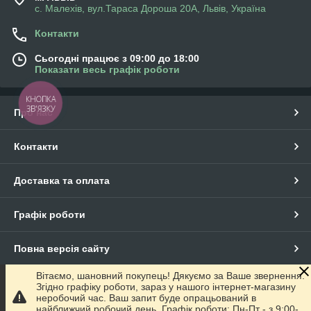
с. Малехів, вул.Тараса Дороша 20А, Львів, Україна
Контакти
Сьогодні працює з 09:00 до 18:00
Показати весь графік роботи
КНОПКА
ЗВ'ЯЗКУ
Про нас
Контакти
Доставка та оплата
Графік роботи
Повна версія сайту
Вітаємо, шановний покупець! Дякуємо за Ваше звернення.
Сайт створено на маркетплейсі
Prom.ua
Згідно графіку роботи, зараз у нашого інтернет-магазину
неробочий час. Ваш запит буде опрацьований в
найближчий робочий день. Графік роботи: Пн-Пт - з 9:00-