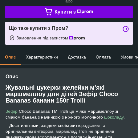
або
Купити з
Що таке купити з Пром?
Замовлення під захистом
Опис
Характеристики
Доставка
Оплата
Умови п
Опис
Жувальні цукерки желейки м'які
маршмеллоу для дітей Зефір Choco
Bananas банани 150г Trolli
Зефір
Choco Bananas TM Trolli це м'яке маршмеллоу зі
смаком банана з начинкою з ніжного молочного
шоколаду
.
Десятиліттями, завдяки своїм життєрадісним та
оригінальним витвором, мармелад Trolli не припиняв
дивувати своїм асортиментом з погляду інновацій та