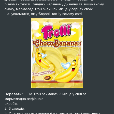
різноманітності. Завдяки чарівному дизайну та вишуканому
смаку, мармелад Trolli знайшли місце у серцях своїх
шанувальників, як у Європі, так і у всьому світі.
Переваги:
1. ТМ Trolli займають 2 місце у світі за
мармеладно-зефірною.
виробів;
2. 6 заводів;
3. Усі компоненти жувальної мармеладу Тролі проходять