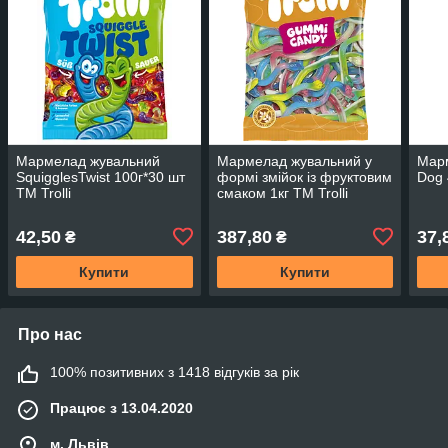
Мармелад жувальний
Мармелад жувальний у
Мар
SquigglesTwist 100г*30 шт
формі змійок із фруктовим
Dog 
ТМ Trolli
смаком 1кг ТМ Trolli
42,50
387,80
37,
₴
₴
Купити
Купити
Про нас
100% позитивних з 1418 відгуків за рік
Працює з 13.04.2020
м. Львів