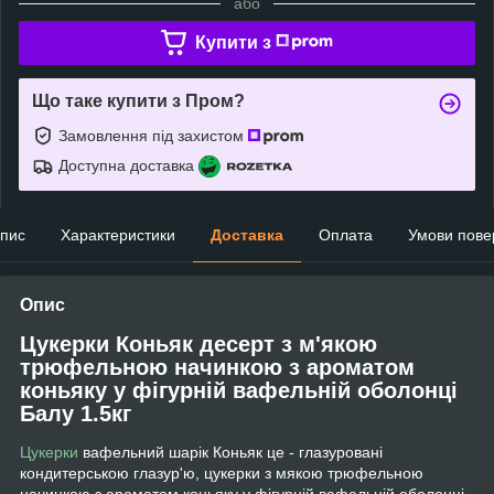
або
Купити з
Що таке купити з Пром?
Замовлення під захистом
Доступна доставка
пис
Характеристики
Доставка
Оплата
Умови пове
Опис
Цукерки Коньяк десерт з м'якою
трюфельною начинкою з ароматом
коньяку у фігурній вафельній оболонці
Балу 1.5кг
Цукерки
вафельний шарік Коньяк це - глазуровані
кондитерською глазур'ю, цукерки з мякою трюфельною