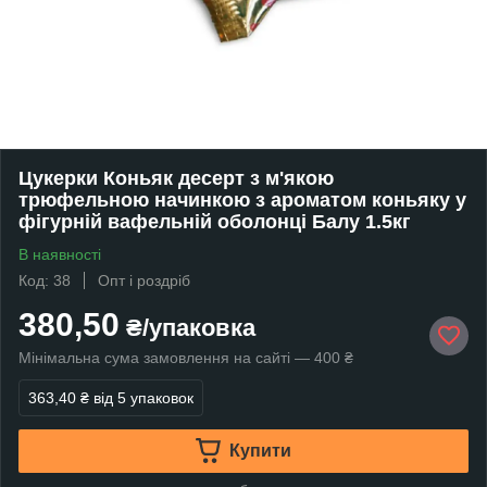
Цукерки Коньяк десерт з м'якою
трюфельною начинкою з ароматом коньяку у
фігурній вафельній оболонці Балу 1.5кг
В наявності
Код: 38
Опт і роздріб
380,50
₴/упаковка
Мінімальна сума замовлення на сайті — 400 ₴
363,40 ₴
від 5 упаковок
Купити