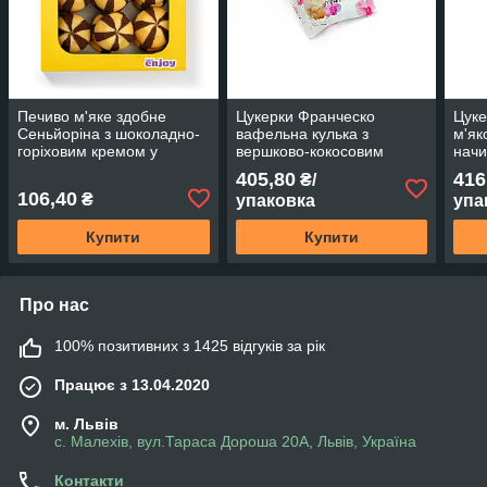
Печиво м'яке здобне
Цукерки Франческо
Цуке
Сеньйоріна з шоколадно-
вафельна кулька з
м'я
горіховим кремом у
вершково-кокосовим
начи
середині коробки 400г TM
кремом обсипані
вафе
405,80
416
₴/
Really ENJOY
кокосовою стружкою 1.5 кг.
106,40
₴
упаковка
упа
Купити
Купити
Про нас
100% позитивних з 1425 відгуків за рік
Працює з 13.04.2020
м. Львів
с. Малехів, вул.Тараса Дороша 20А, Львів, Україна
Контакти