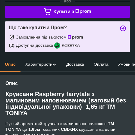
або
Купити з
Що таке купити з Пром?
Замовлення під захистом
Доступна доставка
Опис
Характеристики
Доставка
Оплата
Умови п
Опис
Круасани Raspberry fairytale з
малиновим наповнювачем (ваговий без
індивідуальної упаковки) 1,65 кг ТМ
TONIYA
Пухкий ароматний круасан з малиновою начинкою
TM
TONIYA
це
1,65кг
смачних
СВІЖИХ
круасанів на цілий