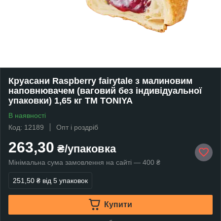
Круасани Raspberry fairytale з малиновим
наповнювачем (ваговий без індивідуальної
упаковки) 1,65 кг ТМ TONIYA
В наявності
Код: 12189
Опт і роздріб
263,30
₴/упаковка
Мінімальна сума замовлення на сайті — 400 ₴
251,50 ₴
від 5 упаковок
Купити