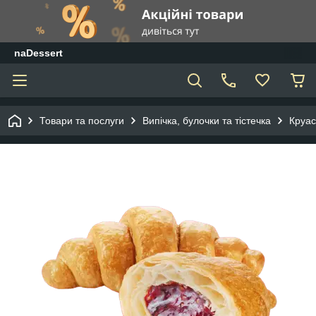
naDessert
Товари та послуги
Випічка, булочки та тістечка
Круа