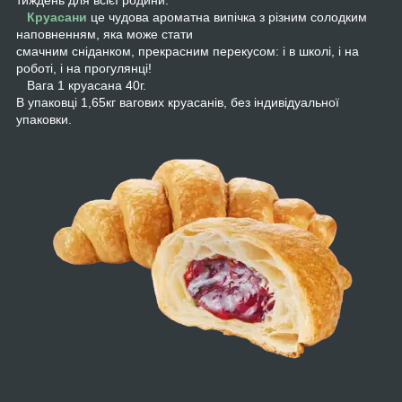
тиждень для всієї родини.
Круасани
це чудова ароматна випічка з різним солодким
наповненням, яка може стати
смачним сніданком, прекрасним перекусом: і в школі, і на
роботі, і на прогулянці!
Вага 1 круасана 40г.
В упаковці 1,65кг вагових круасанів, без індивідуальної
упаковки.