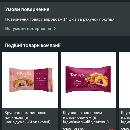
Умови повернення
Повернення товару впродовж 14 днів за рахунок покупця
Всі умови повернення
Подібні товари компанії
Круасан з малиновою
Круасан з вишневим
Круа
начинкою (в
наповнювачем (в
напо
індивідуальній упаковці)
індивідуальній упаковці)
інди
0,960 кг (16шт*60г) ТМ
1,2кг (30шт*40г) ТМ
впак
292,70
292
₴/