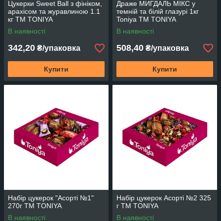
Цукерки Sweet Ball з фініком,
Драже МИГДАЛЬ МІКС у
арахісом та журавлиною 1.1
темній та білій глазурі 1кг
кг TM TONIYA
Toniya ТМ TONIYA
В наявності
В наявності
342,20
508,40
₴/упаковка
₴/упаковка
Купити
Купити
Набір цукерок "Асорті №1"
Набір цукерок Асорті №2 325
270г ТМ TONIYA
г ТМ TONIYA
В наявності
В наявності