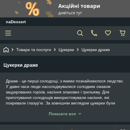
naDessert
Товари та послуги
Цукерки
Цукерки драже
Цукерки драже
Драже - це перші солодощі, з якими познайомилося людство.
У давні часи люди насолоджувалися солодким смаком
зацукрованих горіхів, насіння злакових і грильяжу. Для
приготування солодощів використовували насіння, які
покривали глазур'ю. За зовнішнім виглядом цукерки були
схожі на маленькі кульки, однак свою французьку назву вони
Показати все
знайшли лише в далекому майбутньому.
Драже оптом - це солодощі для задоволення, про що
свідчить переклад з грецької мови. Даний вид ласощів