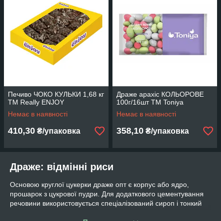
Печиво ЧОКО КУЛЬКИ 1,68 кг
Драже арахіс КОЛЬОРОВЕ
TM Really ENJOY
100г/16шт TM Toniya
Немає в наявності
Немає в наявності
410,30
358,10
₴/упаковка
₴/упаковка
Драже: відмінні риси
Основою круглої цукерки драже опт є корпус або ядро,
прошарок з цукрової пудри. Для додаткового цементування
речовини використовується спеціалізований сироп і тонкий
шар глянцевого компонента. Для виготовлення останнього