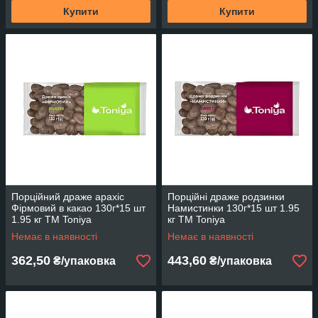
Купити
Купити
Порційний драже арахіс
Порційні драже родзинки
Фірмовий в какао 130г*15 шт
Намистинки 130г*15 шт 1.95
1.95 кг ТМ Toniya
кг ТМ Toniya
Немає в наявності
Немає в наявності
362,50
443,60
₴/упаковка
₴/упаковка