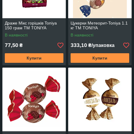
Драже Мікс горішків Toniya
Цукерки Метеорит-Toniya 1.1
150 грам TM TONIYA
кг TM TONIYA
В наявності
В наявності
77,50
333,10
₴
₴/упаковка
Купити
Купити