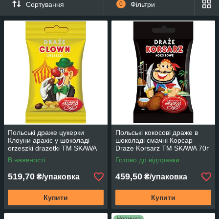
Сортування
0
Фільтри
застосовується для багатьох цілей, таких як декоративні і
символічні, сприяючи завершеному зовнішнім виглядом
столу. Це невеликі круглі цукерки, мають гладку поверхню.
Різноманітні
шоколадні цукерки в інтернет-магазині
naDessert
можна купити за доступною вартістю.
Польські драже цукерки
Польські кокосові драже в
Клоуни арахіс у шоколаді
шоколаді смачні Корсар
orzeszki drazetki ТМ SKAWA
Draze Korsarz TM SKAWA 70г
70г 20шт упаковці
20шт в упаковці
В наявності
Готово до відправки
519,70
459,50
₴/упаковка
₴/упаковка
Купити
Купити
Новинка