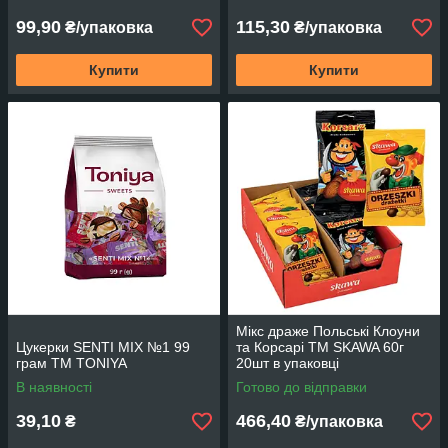
99,90
115,30
₴/упаковка
₴/упаковка
Купити
Купити
Мікс драже Польські Клоуни
Цукерки SENTI MIX №1 99
та Корсарі TM SKAWA 60г
грам ТМ TONIYA
20шт в упаковці
В наявності
Готово до відправки
39,10
466,40
₴
₴/упаковка