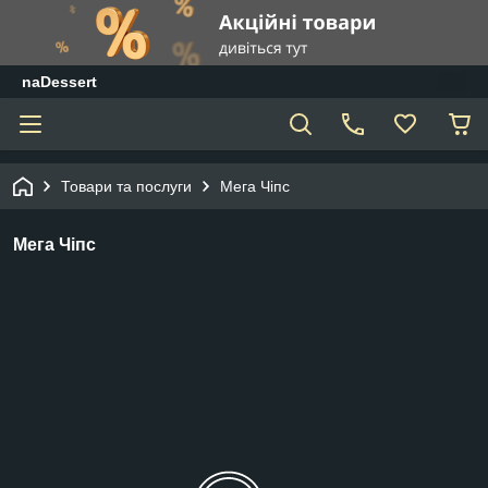
naDessert
Товари та послуги
Мега Чіпс
Мега Чіпс