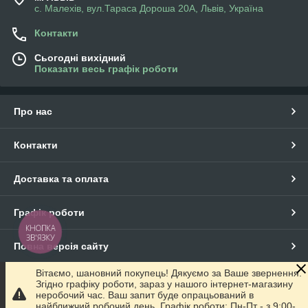
с. Малехів, вул.Тараса Дороша 20А, Львів, Україна
Контакти
Сьогодні вихідний
Показати весь графік роботи
Про нас
Контакти
Доставка та оплата
Графік роботи
КНОПКА
ЗВ'ЯЗКУ
Повна версія сайту
Вітаємо, шановний покупець! Дякуємо за Ваше звернення.
Сайт створено на маркетплейсі
Prom.ua
Згідно графіку роботи, зараз у нашого інтернет-магазину
неробочий час. Ваш запит буде опрацьований в
найближчий робочий день. Графік роботи: Пн-Пт - з 9:00-