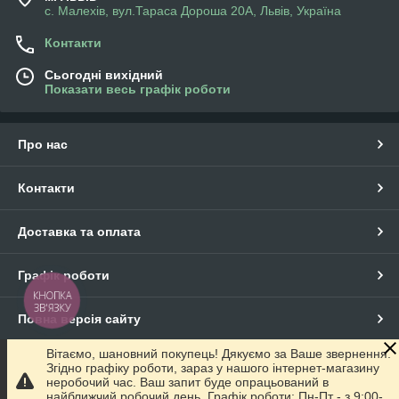
с. Малехів, вул.Тараса Дороша 20А, Львів, Україна
Контакти
Сьогодні вихідний
Показати весь графік роботи
Про нас
Контакти
Доставка та оплата
Графік роботи
КНОПКА
ЗВ'ЯЗКУ
Повна версія сайту
Вітаємо, шановний покупець! Дякуємо за Ваше звернення.
Сайт створено на маркетплейсі
Prom.ua
Згідно графіку роботи, зараз у нашого інтернет-магазину
неробочий час. Ваш запит буде опрацьований в
найближчий робочий день. Графік роботи: Пн-Пт - з 9:00-