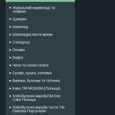
Жувальний мармелад та
зефірки
Цукерки
Шоколад
Шоколадні пасти-креми
Солодощі
Печиво
Вафлі
Чіпси та снеки солені
Сухарі, сушка, соломка
Випічка, булочки та тістечка
Кава TM WOSEBA (Польща)
Хлібобулочні виробиTM Dan
Cake Польща
Хлібобулочні вироби тости ТМ
Diatosta Португалія