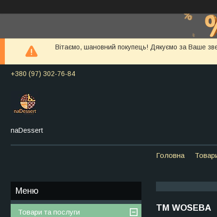
Вітаємо, шановний покупець! Дякуємо за Ваше зв
+380 (97) 302-76-84
naDessert
Головна
Товар
ТМ WOSEBA
Товари та послуги