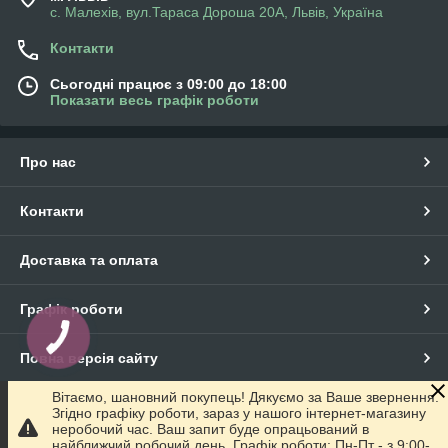
с. Малехів, вул.Тараса Дороша 20А, Львів, Україна
Контакти
Сьогодні працює з 09:00 до 18:00
Показати весь графік роботи
Про нас
Контакти
Доставка та оплата
Графік роботи
Повна версія сайту
Вітаємо, шановний покупець! Дякуємо за Ваше звернення.
Сайт створено на маркетплейсі
Prom.ua
Згідно графіку роботи, зараз у нашого інтернет-магазину
неробочий час. Ваш запит буде опрацьований в
найближчий робочий день. Графік роботи: Пн-Пт - з 9:00-