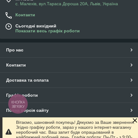
с. Малехів, вул.Тараса Дороша 20А, Львів, Україна
Контакти
Сьогодні вихідний
Показати весь графік роботи
Про нас
Контакти
Доставка та оплата
Графік роботи
КНОПКА
ЗВ'ЯЗКУ
Повна версія сайту
Вітаємо, шановний покупець! Дякуємо за Ваше звернення.
Сайт створено на маркетплейсі
Prom.ua
Згідно графіку роботи, зараз у нашого інтернет-магазину
неробочий час. Ваш запит буде опрацьований в
найближчий робочий день. Графік роботи: Пн-Пт - з 9:00-