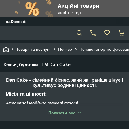
naDessert
Товари та послуги
Печиво
Печиво імпортне фасова
Кекси, булочки...TM Dan Cake
Dan Cake
-
сімейний бізнес, який як і раніше цінує і
культивує родинні цінності.
Місія та цінності:
-невоспроізводімие смакові якості
Ми прагнемо надати нашим споживачам найкращі,
Показати все
повторювані смакові якості при кожній покупці нашого
продукту.