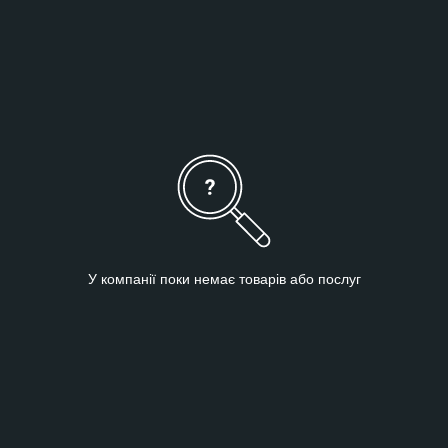
-висока якість
Ми піклуємося про високу якість наших продуктів і діяльності,
застосовуючи ідею Clean Label - ми робимо упор на
використання кращого натуральної сировини, коли це
можливо.
У компанії поки немає товарів або послуг